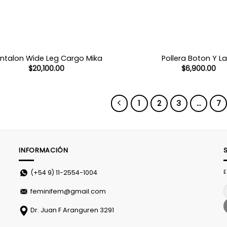
ntalon Wide Leg Cargo Mika
Pollera Boton Y L
$
20,100.00
$
6,900.00
1
2
3
…
7
INFORMACIÓN
E
(+54 9)
11-2554-1004
feminifem@gmail.com
Dr. Juan F Aranguren 3291