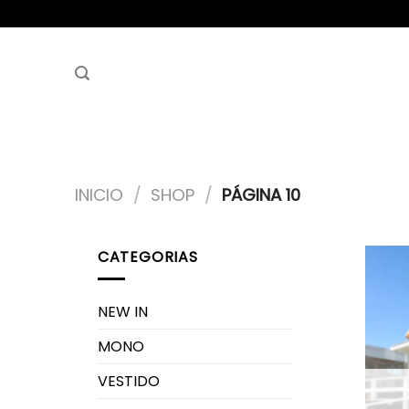
Saltar
al
contenido
INICIO
/
SHOP
/
PÁGINA 10
CATEGORIAS
NEW IN
MONO
VESTIDO