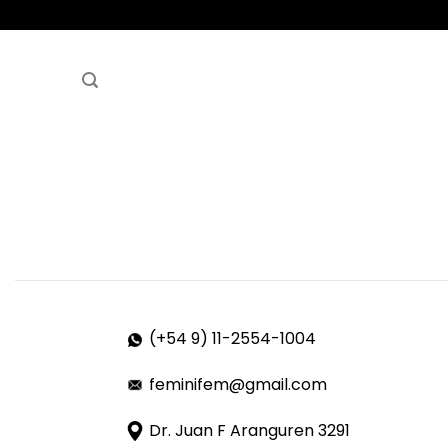
Saltar
al
contenido
(+54 9)
11-2554-1004
feminifem@gmail.com
Dr. Juan F Aranguren 3291