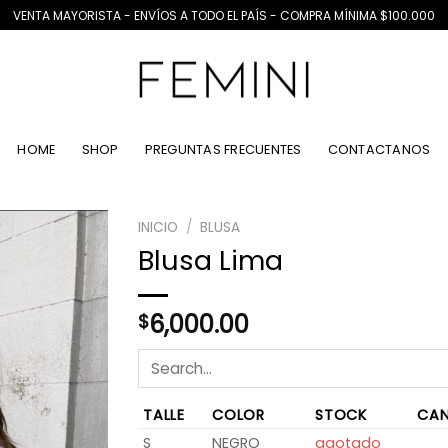
VENTA MAYORISTA - ENVÍOS A TODO EL PAÍS - COMPRA MÍNIMA $100.000
HOME
SHOP
PREGUNTAS FRECUENTES
CONTACTANOS
INICIO
/
BLUSA
Blusa Lima
6,000.00
$
TALLE
COLOR
STOCK
CAN
S
NEGRO
agotado