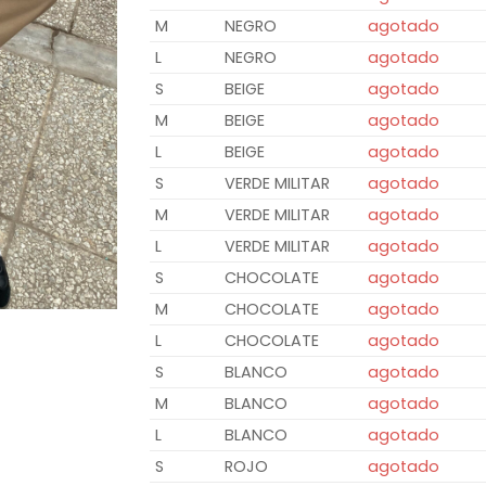
M
NEGRO
agotado
L
NEGRO
agotado
S
BEIGE
agotado
M
BEIGE
agotado
L
BEIGE
agotado
S
VERDE MILITAR
agotado
M
VERDE MILITAR
agotado
L
VERDE MILITAR
agotado
S
CHOCOLATE
agotado
M
CHOCOLATE
agotado
L
CHOCOLATE
agotado
S
BLANCO
agotado
M
BLANCO
agotado
L
BLANCO
agotado
S
ROJO
agotado