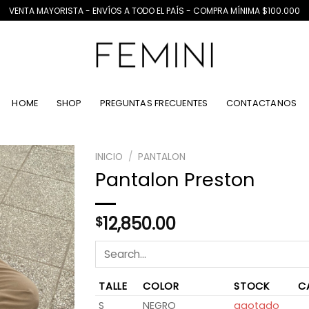
VENTA MAYORISTA - ENVÍOS A TODO EL PAÍS - COMPRA MÍNIMA $100.000
HOME
SHOP
PREGUNTAS FRECUENTES
CONTACTANOS
INICIO
/
PANTALON
Pantalon Preston
12,850.00
$
TALLE
COLOR
STOCK
C
S
NEGRO
agotado