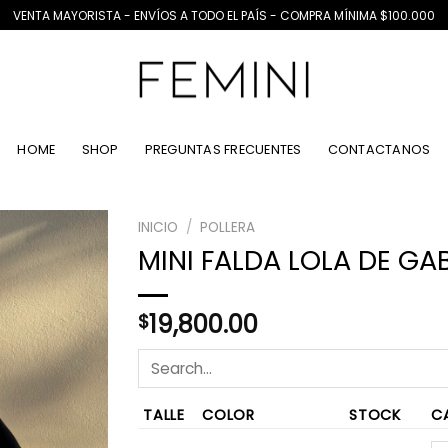
VENTA MAYORISTA - ENVÍOS A TODO EL PAÍS - COMPRA MÍNIMA $100.000
HOME
SHOP
PREGUNTAS FRECUENTES
CONTACTANOS
INICIO
/
POLLERA
MINI FALDA LOLA DE GA
19,800.00
$
TALLE
COLOR
STOCK
C